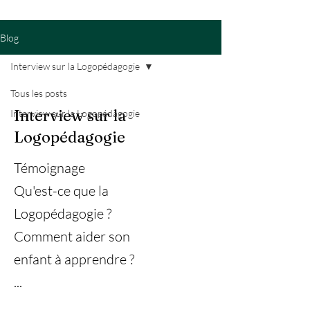
Blog
Interview sur la Logopédagogie
Tous les posts
Interview sur la
Interview sur la Logopédagogie
Logopédagogie
Témoignage
Qu'est-ce que la
Logopédagogie ?
Comment aider son
enfant à apprendre ?
...